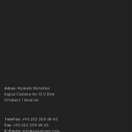
Adres:
Müskebi Mahallesi
Kapuz Caddesi No 13 D Blok
Ortakent / Bodrum
Telefon:
+90 252 358 68 45
Fax:
+90 252 358 68 45
E-Posta:
info@adaahsap.com